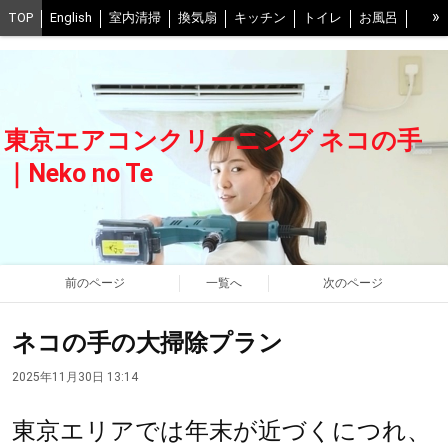
»
TOP
English
室内清掃
換気扇
キッチン
トイレ
お風呂
お風呂の換気扇
ベランダ
床
室外機
口コミ
写真
予約
抗菌コート0円
スタッフ紹介
交通費について
FAQ
当社の清掃方法
不調時の解決ヒント
中野区
世田谷区
東京エアコンクリーニング ネコの手
江戸川区
葛飾区
江東区
練馬区
豊島区
武蔵野市、三鷹市
｜Neko no Te
渋谷区
足立区
港区
千葉県西部
会社概要
ネコの手グループ一覧
プライバシーポリシー
BLOG
前のページ
一覧へ
次のページ
ネコの手の大掃除プラン
2025年11月30日 13:14
東京エリアでは年末が近づくにつれ、